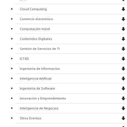
Proyecto de grado
Cloud Computing
Reingreso
Comercio electrónico
Reintegro
Computación móvil
Retiro voluntario
Contenidos Digitales
Gestión de Servicios de TI
Transferencia
ICT4D
Tarifas
Ingenieria de Informacion
Grado
Inteligencia Artificial
Ingenieria de Software
Innovación y Emprendimiento
Inteligencia de Negocios
Otros Eventos