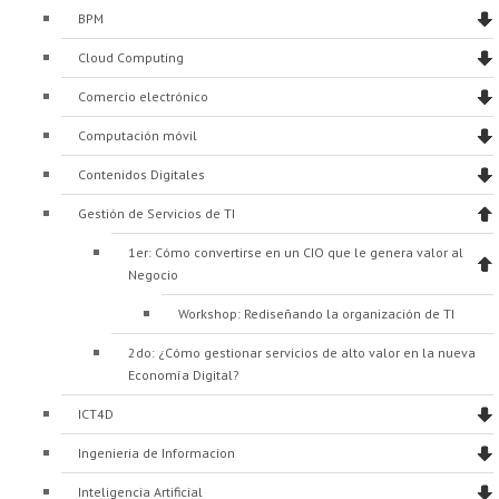
Proyecto de grado
BPM
Cloud Computing
Reingreso
Comercio electrónico
Reintegro
Computación móvil
Retiro voluntario
Contenidos Digitales
Transferencia
Gestión de Servicios de TI
Tarifas
1er: Cómo convertirse en un CIO que le genera valor al
Negocio
Grado
Workshop: Rediseñando la organización de TI
2do: ¿Cómo gestionar servicios de alto valor en la nueva
Economía Digital?
ICT4D
Ingenieria de Informacion
Inteligencia Artificial