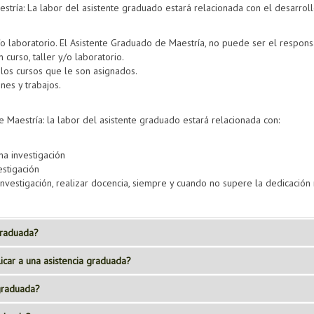
stría: La labor del asistente graduado estará relacionada con el desarro
y/o laboratorio. El Asistente Graduado de Maestría, no puede ser el respons
 curso, taller y/o laboratorio.
los cursos que le son asignados.
nes y trabajos.
e Maestría: la labor del asistente graduado estará relacionada con:
na investigación
estigación
 investigación, realizar docencia, siempre y cuando no supere la dedicació
graduada?
icar a una asistencia graduada?
ene una asistencia graduada?
 graduada?
bo cumplir para aplicar a una asistencia 
s de investigación, interactuar con profesores, estudiantes y eventualmen