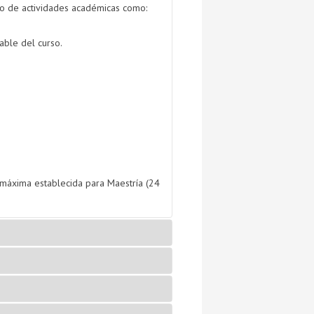
llo de actividades académicas como:
able del curso.
n máxima establecida para Maestría (24
graduada?
te con empresas o laboratorios