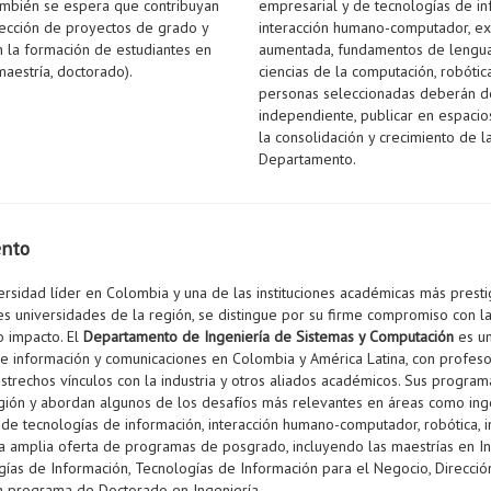
ambién se espera que contribuyan
empresarial y de tecnologías de in
irección de proyectos de grado y
interacción humano-computador, expe
n la formación de estudiantes en
aumentada, fundamentos de lengua
maestría, doctorado).
ciencias de la computación, robótic
personas seleccionadas deberán de
independiente, publicar en espacios
la consolidación y crecimiento de 
Departamento.
ento
rsidad líder en Colombia y una de las instituciones académicas más presti
es universidades de la región, se distingue por su firme compromiso con l
to impacto. El
Departamento de Ingeniería de Sistemas y Computación
es un
de información y comunicaciones en Colombia y América Latina, con profeso
estrechos vínculos con la industria y otros aliados académicos. Sus progr
egión y abordan algunos de los desafíos más relevantes en áreas como ing
 de tecnologías de información, interacción humano-computador, robótica, in
 amplia oferta de programas de posgrado, incluyendo las maestrías en In
gías de Información, Tecnologías de Información para el Negocio, Direcci
n programa de Doctorado en Ingeniería.