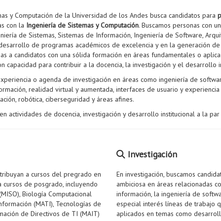
mas y Computación de la Universidad de los Andes busca candidatos para
p
as con la
Ingeniería de Sistemas y Computación
. Buscamos personas con un
eniería de Sistemas, Sistemas de Información, Ingeniería de Software, Arqu
 al desarrollo de programas académicos de excelencia y en la generación d
idas a candidatos con una sólida formación en áreas fundamentales o aplic
on capacidad para contribuir a la docencia, la investigación y el desarrollo
experiencia o agenda de investigación en áreas como ingeniería de softwar
formación, realidad virtual y aumentada, interfaces de usuario y experienc
ción, robótica, ciberseguridad y áreas afines.
n actividades de docencia, investigación y desarrollo institucional a la p
Investigación
tribuyan a cursos del pregrado en
En investigación, buscamos candida
a cursos de posgrado, incluyendo
ambiciosa en áreas relacionadas co
 (MISO), Biología Computacional
información, la ingeniería de softwa
Información (MATI), Tecnologías de
especial interés líneas de trabaj
mación de Directivos de TI (MAIT)
aplicados en temas como desarrollo