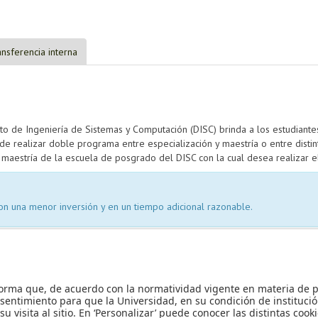
ansferencia interna
 de Ingeniería de Sistemas y Computación (DISC) brinda a los estudiantes
de realizar doble programa entre especialización y maestría o entre distint
a maestría de la escuela de posgrado del DISC con la cual desea realizar 
on una menor inversión y en un tiempo adicional razonable.
ble programa se encuentran en el
proceso de Inscripción a doble programa
e planes de estudio de doble programa que los estudiantes de maestría 