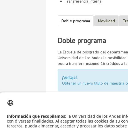
Transferencia Interna
Doble programa
Movilidad
Tr
Doble programa
La Escuela de posgrado del departamento
Universidad de Los Andes la posibilidad 
podrá transferir máximo 16 créditos a l
¡Ventaja!:
Obtener un nuevo título de maestría c
Los pasos a seguir para solicitar el do
A continuación se presentan ejemplos d
realizar.