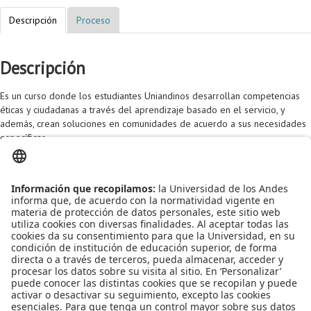
Proyecto de grado
Descripción
Proceso
Reingreso
Descripción
Reintegro
Retiro voluntario
Es un curso donde los estudiantes Uniandinos desarrollan competencias
éticas y ciudadanas a través del aprendizaje basado en el servicio, y
Transferencia
además, crean soluciones en comunidades de acuerdo a sus necesidades
específicas.
Tarifas
La Práctica Social tiene un reconocimiento de 3 créditos, su calificación es
Grado
numérica, puede ser tomada hasta 3 veces en la carrera y es de carácter
obligatorio para los estudiantes que pertenecen al Programa Quiero
Estudiar.