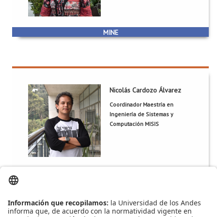
Grupo::
COMIT-Comunicaciones y Tecnología de Información
Nicolás Cardozo Álvarez
Nicolás Cardozo Álvarez
Coordinador Maestría en
ML 755
Oficina:
Ingeniería de Sistemas y
n.cardozo@uniandes.edu.co
Correo:
Computación MISIS
1673
Extensión:
Grupo::
TICSw-Tecnologías de Información y Construcción de
Software