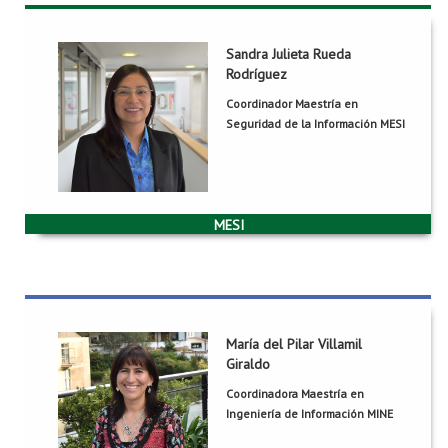
Sandra Julieta Rueda
Sandra Julieta Rueda Rodríguez
Rodríguez
ML-772
Oficina:
Coordinador Maestría en
sarueda@uniandes.edu.co
Correo:
Seguridad de la Información MESI
2857
Extensión:
Grupo::
COMIT-Comunicaciones y Tecnología de Información
María del Pilar Villamil
María del Pilar Villamil Giraldo
Giraldo
ML 631
Oficina:
Coordinadora Maestría en
mavillam@uniandes.edu.co
Correo:
Ingeniería de Información MINE
2856
Extensión: