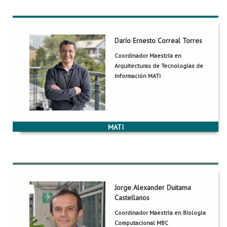
Proyecto de grado
Reingreso
Darío Ernesto Correal Torres
Darío Ernesto Correal Torres
Reintegro
Coordinador Maestría en
ML 745
Oficina:
Arquitecturas de Tecnologías de
Retiro voluntario
dcorreal@uniandes.edu.co
Correo:
Información MATI
3891
Extensión:
Transferencia
Tarifas
Grupo::
TICSw-Tecnologías de Información y Construcción de
Grado
Software
Jorge Alexander Duitama
Jorge Alexander Duitama Castellanos
Castellanos
ML 332
Oficina:
Coordinador Maestría en Biología
ja.duitama@uniandes.edu.co
Correo:
Computacional MBC