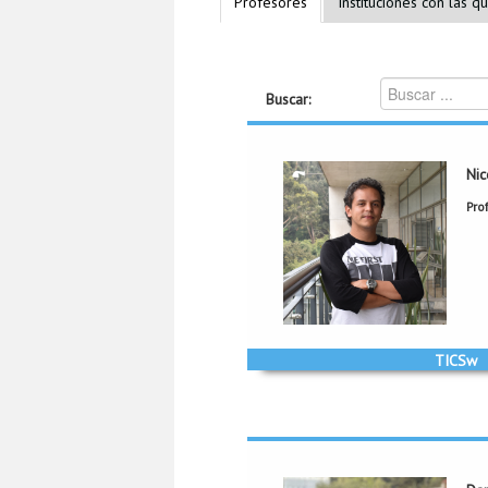
Profesores
Instituciones con las q
Buscar:
Nic
Nico
Pro
n.cardozo@unia
TICSw-Tecnologías de Inform