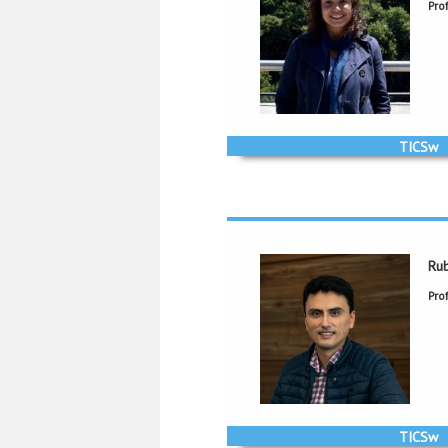
Pro
a-herrer@unia
TICSw-Tecnologías de Inform
Ru
Pro
rf.manrique@unia
TICSw-Tecnologías de Inform