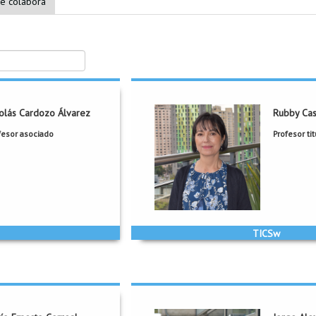
ue colabora
olás Cardozo Álvarez
Rubby Cas
lás Cardozo Álvarez
Rubby Casa
fesor asociado
Profesor tit
ML 755
Oficina:
M
ndes.edu.co
Correo:
rcasalla@uniandes.e
1673
Extensión:
2
Grupo::
ación y Construcción de
TICSw-Tecnologías de Información 
Software