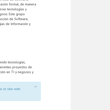
gación formal, de manera
evas tecnologías y
gocio. Este grupo
ucción de Software,
ías de Información y
yendo tecnologías,
ferentes proyectos de
ción en TI y negocios y
×
e el sitio web