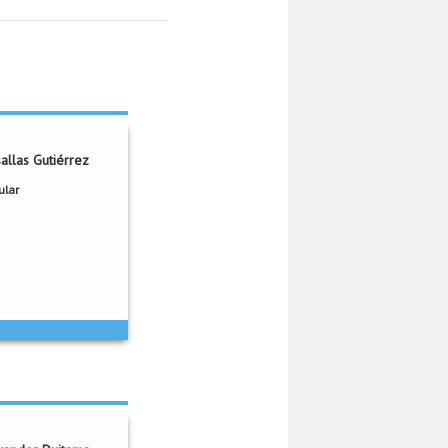
allas Gutiérrez
llas Gutiérrez
ular
L 819
Oficina:
du.co
Correo:
925
Extensión:
Grupo::
y Construcción de
Software