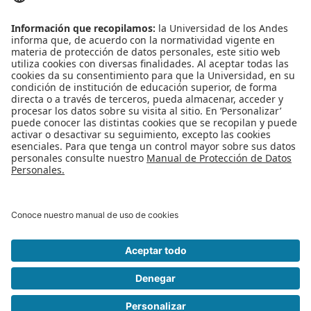
regístrese
AQUÍ
Apoyo Financiero
|
Admisiones y Registro
|
Biblioteca
|
Bloque Neón
|
Agenda y Eventos
|
Decanatura de Estudiantes
|
MAAD
Universidad de los Andes | Vigilada Mineducación
Reconocimiento como Universidad: Decreto 1297 del 30 de mayo de
1964.
Reconocimiento personería jurídica: Resolución 28 del 23 de febrero de
1949 Minjusticia
Edificio Mario Laserna Cra 1Este No 19A - 40 Bogotá (Colombia) | Tel: +57
601 3394949 Ext: 2860, 2861, 2862 | Fax: +57 601 3324325
© 2025 -
Departamento de Ingeniería de Sistemas y Computación