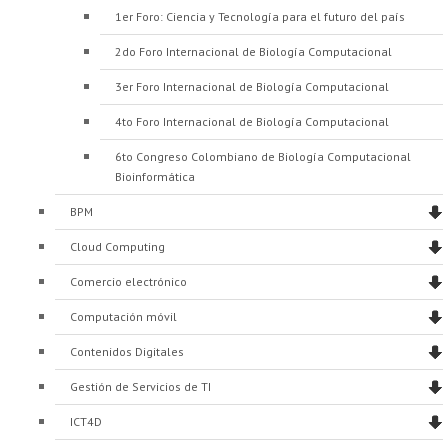
Proyecto de grado
1er Foro: Ciencia y Tecnología para el futuro del país
2do Foro Internacional de Biología Computacional
Reingreso
3er Foro Internacional de Biología Computacional
Reintegro
4to Foro Internacional de Biología Computacional
Retiro voluntario
6to Congreso Colombiano de Biología Computacional
Transferencia
Bioinformática
BPM
Tarifas
Cloud Computing
Grado
Comercio electrónico
Computación móvil
Contenidos Digitales
Gestión de Servicios de TI
ICT4D