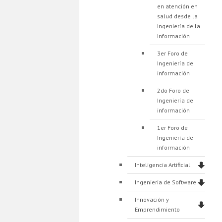
en atención en
salud desde la
Ingeniería de la
Información
3er Foro de
Ingeniería de
información
2do Foro de
Ingeniería de
información
1er Foro de
Ingeniería de
información
Inteligencia Artificial
Ingenieria de Software
Innovación y
Emprendimiento