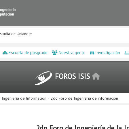
studia en Uniandes
Escuela de posgrado
Nuestra gente
Investigación
FOROS ISIS
/
Ingenieria de Informacion
/
2do Foro de Ingeniería de información
2do Foro de Ingeniería de la I