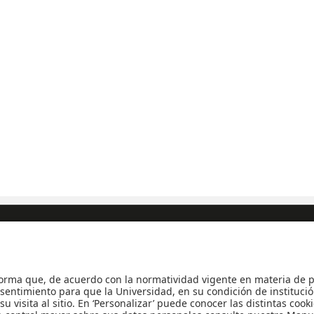
siones y Registro
|
Biblioteca
|
Bloque Neón
|
Agenda y Eventos
|
Decanatur
Universidad de los Andes | Vigilada Mineducación
Reconocimiento como Universidad: Decreto 1297 del 30 de mayo de 1964