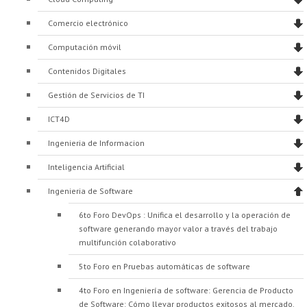
Proyecto de grado
Comercio electrónico
Reingreso
Computación móvil
Reintegro
Contenidos Digitales
Retiro voluntario
Gestión de Servicios de TI
Transferencia
ICT4D
Ingenieria de Informacion
Tarifas
Inteligencia Artificial
Grado
Ingenieria de Software
6to Foro DevOps : Unifica el desarrollo y la operación de
software generando mayor valor a través del trabajo
multifunción colaborativo
5to Foro en Pruebas automáticas de software
4to Foro en Ingeniería de software: Gerencia de Producto
de Software: Cómo llevar productos exitosos al mercado.