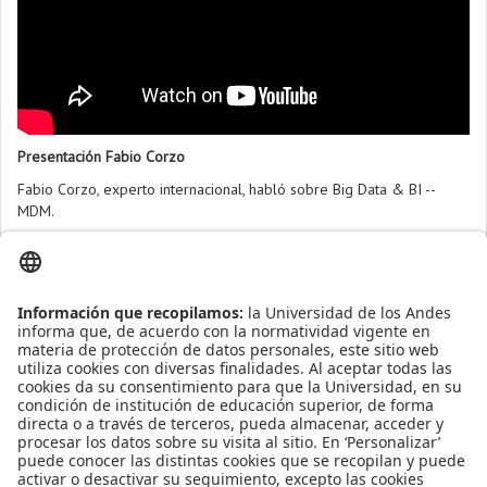
Presentación Fabio Corzo
Fabio Corzo, experto internacional, habló sobre Big Data & BI --
MDM.
Presentaciones
Sobre el foro
Agenda y presentación de oradores
Presentación.
Para discutir sobre aplicaciones de la tecnología para mejorar el
Felipe Grajales
desempeño de las organizaciones (modelos de madurez, Big data,
bodegas de datos, text analytics y Master Data Management), se
Presentación.
reunieron en Los Andes expertos internacionales durante el 2do
Juan Manuel Sarmiento
Foro de Inteligencia de Negocios, organizado por el Departamento