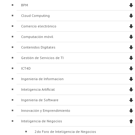
Proyecto de grado
BPM
Cloud Computing
Reingreso
Comercio electrónico
Reintegro
Computación móvil
Retiro voluntario
Contenidos Digitales
Transferencia
Gestión de Servicios de TI
Tarifas
ICT4D
Grado
Ingenieria de Informacion
Inteligencia Artificial
Ingenieria de Software
Innovación y Emprendimiento
Inteligencia de Negocios
2do Foro de Inteligencia de Negocios