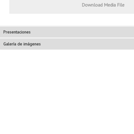
Download Media File
Presentaciones
Galería de imágenes
Introducción.
Jorge Restrepo, MinTICs
Presentación
Carlos Smith, ASIFA (Association Internationale du Film d’Animation)
Presentación.
Alejandro González, Brainz Studios
Presentación.
Mauricio Flórez, E-nnovva
Presentación.