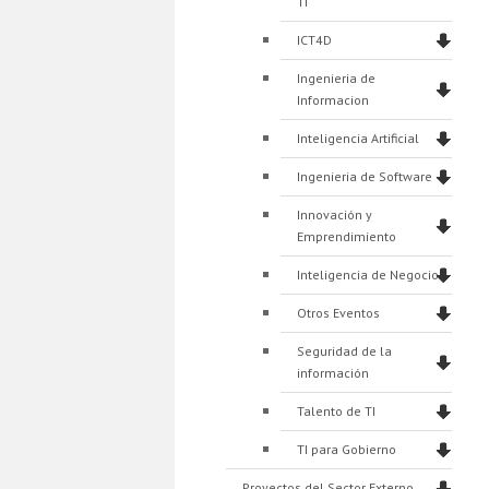
TI
ICT4D
Ingenieria de
Informacion
Inteligencia Artificial
Ingenieria de Software
Innovación y
Emprendimiento
Inteligencia de Negocios
Otros Eventos
Seguridad de la
información
Talento de TI
TI para Gobierno
Proyectos del Sector Externo