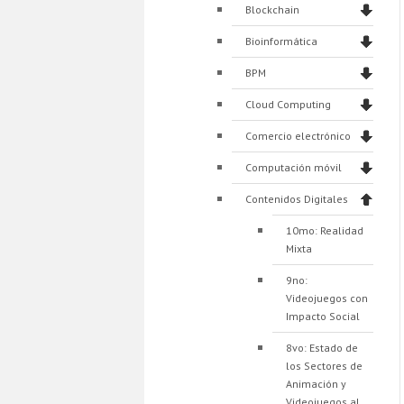
Blockchain
Bioinformática
BPM
Cloud Computing
Comercio electrónico
Computación móvil
Contenidos Digitales
10mo: Realidad
Mixta
9no:
Videojuegos con
Impacto Social
8vo: Estado de
los Sectores de
Animación y
Videojuegos al