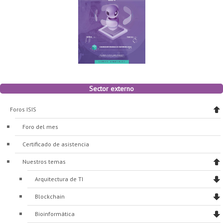
Colaboratorio de Interacción, Visualización, Robótica y Sistemas
Convocatoria ISIS
Oportunidades
Internacionalización
Reglamento General de Estudiantes de Maestría RGEMa
Maestría en Gerencia de Tecnologías de Información (MAIT)
Instructores
Ofertas Laborales
TICSw
Movilidad Estudiantil (Intercambio)
Convocatorias
Autónomos
Convocatoria IA
Opciones académicas
Cursos electivos
Bienestar institucional
Maestría en Arquitectura de Tecnologías de Información
Asistentes Postdoctorales
Emprendedores e Innovadores
Información general
Reingreso
Laboratorio de Arquitecturas Empresariales
Profesores
Oferta de cursos periodo intersemestral
Oferta de cursos
(MATI)
Profesores Adjuntos
TI en las Organizaciones
Electivas reguladas
Reintegro
Laboratorio de Conectividad y Redes
Acreditaciones
Procesos administrativos
Maestría en Biología Computacional (MBC)
Coordinadores generales
Computación Visual
Electivas profesionales
Retiro Voluntario
Sector externo
Laboratorio de Computación Móvil
Maestría en Tecnologías de Información para el Negocio
Coordinadores de programa
Matemática computacional
Electivas profesionales en otros departamentos
Consejería
Aplazamiento
Foros ISIS
Laboratorio de Informática Forense
(MBIT)
Gestores
Doble programa
Trasnferencia Interna
Foro del mes
Laboratorio de Ingeniería de Información - Códice
Maestría en Seguridad de la Información (MESI)
Personal de apoyo
Doble titulación
Intercambio Is-Link
Certificado de asistencia
Laboratorios de Propósito General
Maestría en Ingeniería de Información (MINE)
Personal de laboratorios
Examen Saber Pro
Grado
Nuestros temas
Laboratorios de Seguridad de la Información
Maestría en Ingeniería de Sistemas y Computación (MISIS)
Intercambios académicos
Arquitectura de TI
Sala de Video Juegos
Maestría en Ingeniería de Software (MISO)
Práctica académica
Blockchain
Protocolo de bioseguridad
Escuela Internacional de Verano
Práctica social
Ofertas
Bioinformática