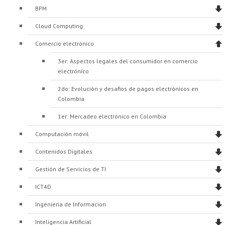
Proyecto de grado
BPM
Cloud Computing
Reingreso
Comercio electrónico
Reintegro
3er: Aspectos legales del consumidor en comercio
Retiro voluntario
electrónico
Transferencia
2do: Evolución y desafios de pagos electrónicos en
Colombia
Tarifas
1er: Mercadeo electrónico en Colombia
Grado
Computación móvil
Contenidos Digitales
Gestión de Servicios de TI
ICT4D
Ingenieria de Informacion
Inteligencia Artificial