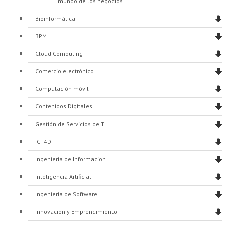
mundo de los negocios
Proyecto de grado
Bioinformática
Reingreso
BPM
Reintegro
Cloud Computing
Retiro voluntario
Comercio electrónico
Transferencia
Computación móvil
Contenidos Digitales
Tarifas
Gestión de Servicios de TI
Grado
ICT4D
Ingenieria de Informacion
Inteligencia Artificial
Ingenieria de Software
Innovación y Emprendimiento