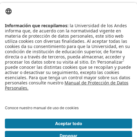
Foro de Seguridad y Defensa Cibernética: Una estrategia de
1er
país
Apoyo Financiero
|
Admisiones y Registro
|
Biblioteca
|
Bloque Neón
|
Agenda y Eventos
|
Decanatura de Estudiantes
|
MAAD
Universidad de los Andes | Vigilada Mineducación
Reconocimiento como Universidad: Decreto 1297 del 30 de mayo de
1964.
Reconocimiento personería jurídica: Resolución 28 del 23 de febrero de
1949 Minjusticia
Edificio Mario Laserna Cra 1Este No 19A - 40 Bogotá (Colombia) | Tel: +57