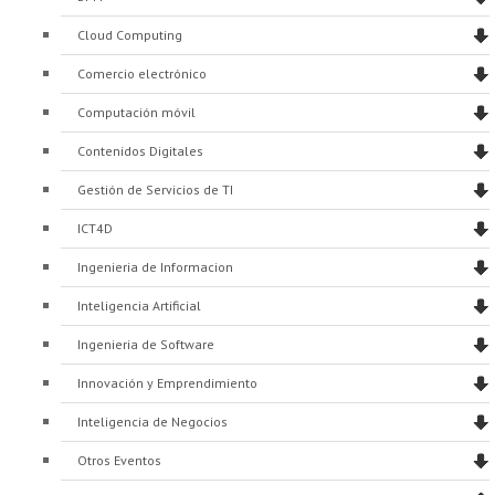
Proyecto de grado
Cloud Computing
Reingreso
Comercio electrónico
Reintegro
Computación móvil
Retiro voluntario
Contenidos Digitales
Gestión de Servicios de TI
Transferencia
ICT4D
Tarifas
Ingenieria de Informacion
Grado
Inteligencia Artificial
Ingenieria de Software
Innovación y Emprendimiento
Inteligencia de Negocios
Otros Eventos