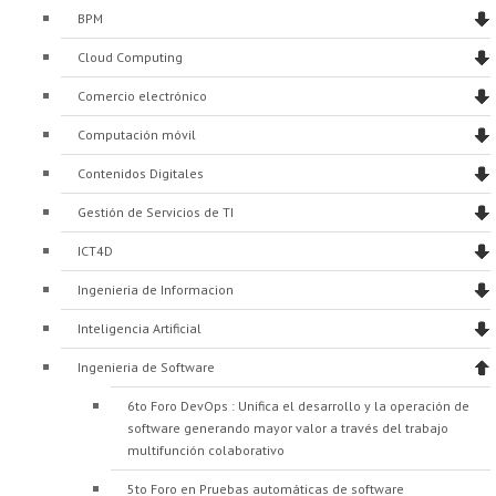
Proyecto de grado
BPM
Cloud Computing
Reingreso
Comercio electrónico
Reintegro
Computación móvil
Retiro voluntario
Contenidos Digitales
Transferencia
Gestión de Servicios de TI
Tarifas
ICT4D
Grado
Ingenieria de Informacion
Inteligencia Artificial
Ingenieria de Software
6to Foro DevOps : Unifica el desarrollo y la operación de
software generando mayor valor a través del trabajo
multifunción colaborativo
5to Foro en Pruebas automáticas de software