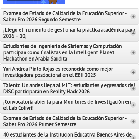
Proyecto de grado
Examen de Estado de Calidad de la Educación Superior -
+
Reingreso
Saber Pro 2026 Segundo Semestre
Reintegro
¡Llegó el momento de gestionar la práctica académica para
+
2026 – 10¡
Retiro voluntario
Estudiantes de Ingeniería de Sistemas y Computación
participan como finalistas en la Intelligent Planet
+
Transferencia
Hackathon en Arabia Saudita
Tarifas
Yuri Andrea Pinto Rojas es reconocida como mejor
Leer Más
+
investigadora posdoctoral en el EEII 2025
Leer Más
Grado
Talento Uniandes llega al MIT: estudiantes y egresados del
+
DISC participarán en Reality Hack 2026
¡Convocatoria abierta para Monitores de Investigación en
+
el Lab Colivri!
Examen de Estado de Calidad de la Educación Superior -
+
Saber Pro 2026 Primer Semestre
40 estudiantes de la Institución Educativa Buenos Aires de
+