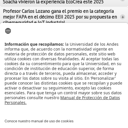
Soacha vivieron la experiencia EcoCrea este 2025
Leer Más
Leer Más
Profesor Carlos Lozano gana el premio en la categoría
mejor FAPA en el décimo EEII 2025 por su propuesta en
+
Leer Más
ciberseguridad e IoT industrial
Leer Más
Leer Más
Ver más Noticias...
Ver más Eventos...
Leer Más
Leer Más
Apoyo Financiero
|
Admisiones y Registro
|
Biblioteca
|
Bloque Neón
|
Agenda y Eventos
|
Decanatura de Estudiantes
|
MAAD
Universidad de los Andes | Vigilada Mineducación
Reconocimiento como Universidad: Decreto 1297 del 30 de mayo de
1964.