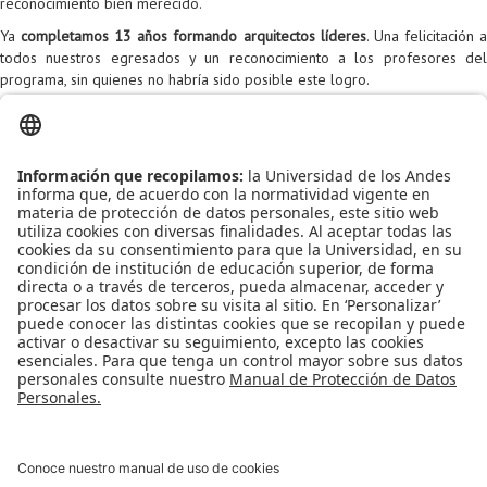
reconocimiento bien merecido.
Ya
completamos 13 años formando arquitectos líderes
. Una felicitación 
todos nuestros egresados y un reconocimiento a los profesores del
programa, sin quienes no habría sido posible este logro.
Para más información sobre la Maestría en Arquitecturas de Tecnologías
de Información (MATI) y su reciente acreditación, visite
https://sistemas.uniandes.edu.co/es/mati
Leído
3424
Tiempo
Última modificación Jueves, 16 Octubre 2025 16:27
Publicado en
Noticias
Más en esta categoría
« Dos Estudiantes Destacados de ingeniería de
sistemas y computación son los ganadores de la Beca de Excelencia
Devsavant e IntelePeer
Adiós a los niveles en el plan de estudios
DISC »
Regreso al inicio