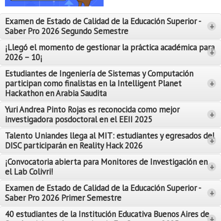
Proyecto de grado
Examen de Estado de Calidad de la Educación Superior -
+
Reingreso
Saber Pro 2026 Segundo Semestre
Reintegro
¡Llegó el momento de gestionar la práctica académica para
+
2026 – 10¡
Retiro voluntario
Estudiantes de Ingeniería de Sistemas y Computación
participan como finalistas en la Intelligent Planet
+
Transferencia
Hackathon en Arabia Saudita
Tarifas
Yuri Andrea Pinto Rojas es reconocida como mejor
Leer Más
+
investigadora posdoctoral en el EEII 2025
Leer Más
Grado
Talento Uniandes llega al MIT: estudiantes y egresados del
+
DISC participarán en Reality Hack 2026
¡Convocatoria abierta para Monitores de Investigación en
+
el Lab Colivri!
Examen de Estado de Calidad de la Educación Superior -
+
Saber Pro 2026 Primer Semestre
40 estudiantes de la Institución Educativa Buenos Aires de
+