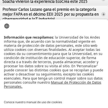
Soacha vivieron la experiencia EcoCrea este 2025
Leer Más
Leer Más
Profesor Carlos Lozano gana el premio en la categoría
mejor FAPA en el décimo EEII 2025 por su propuesta en
+
Leer Más
ciberseguridad e IoT industrial
Leer Más
Leer Más
Ver más Noticias...
Ver más Eventos...
Leer Más
Leer Más
Apoyo Financiero
|
Admisiones y Registro
|
Biblioteca
|
Bloque Neón
|
Agenda y Eventos
|
Decanatura de Estudiantes
|
MAAD
Universidad de los Andes | Vigilada Mineducación
Reconocimiento como Universidad: Decreto 1297 del 30 de mayo de
1964.