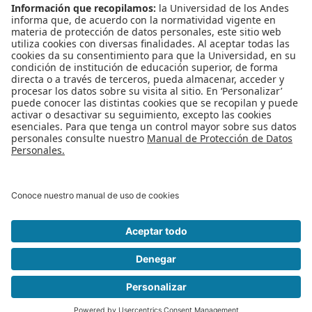
un estudiante del programa de Ingeniería de Sistemas y Computación
que evidencie una necesidad económica para continuar financiando su
educación.
Publicado en
Noticias
Etiquetado bajo
DISContigo
¡Sea el primero en comentar!
Leer más...
Inicio
Anterior
3
4
5
6
7
8
9
10
11
12
Siguiente
Final
Página 8 de 48