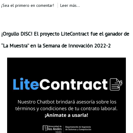
Proyecto de grado
¡Sea el primero en comentar!
Leer más...
Reingreso
Reintegro
¡Orgullo DISC! El proyecto LiteContract fue el ganador de
Retiro voluntario
“La Muestra” en la Semana de Innovación 2022-2
Transferencia
Tarifas
Grado