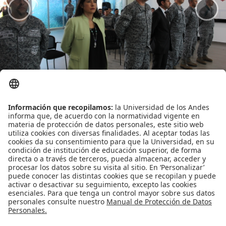
‹
›
Proyecto de grado
Reingreso
Reintegro
Retiro voluntario
Transferencia
Tarifas
Leído
2337
Tiempo
Última modificación Jueves, 17 Noviembre 2022 10:07
Grado
Publicado en
Noticias
Etiquetado bajo
OrgulloDISC
Más en esta categoría
« ¡Llegó la hora! Participa en las pruebas VR
de nuestro próximo proyecto
Segundo Foro Internacional de
Actualización en Ciberseguridad y Ciberdefensa de las Fuerzas Aéreas
de las Américas “CYBERWINGS 2022” »