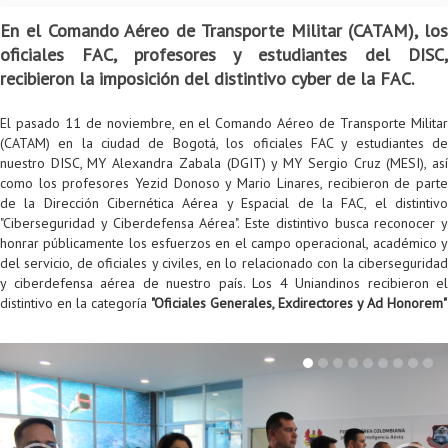
Colaboratorio de Interacción, Visualización, Robótica y Sistemas
Convocatoria ISIS
Oportunidades
Internacionalización
Reglamento General de Estudiantes de Maestría RGEMa
Maestría en Gerencia de Tecnologías de Información (MAIT)
Instructores
Ofertas Laborales
TICSw
Movilidad Estudiantil (Intercambio)
Convocatorias
En el Comando Aéreo de Transporte Militar (CATAM), los
oficiales FAC, profesores y estudiantes del DISC,
Autónomos
Convocatoria IA
Opciones académicas
Cursos electivos
Bienestar institucional
Maestría en Arquitectura de Tecnologías de Información
Asistentes Postdoctorales
Emprendedores e Innovadores
Información general
Reingreso
recibieron la imposición del distintivo cyber de la FAC.
Laboratorio de Arquitecturas Empresariales
Profesores
Oferta de cursos periodo intersemestral
Oferta de cursos
(MATI)
Profesores Adjuntos
TI en las Organizaciones
Electivas reguladas
Reintegro
El pasado 11 de noviembre, en el Comando Aéreo de Transporte Militar
Laboratorio de Conectividad y Redes
Acreditaciones
Procesos administrativos
Maestría en Biología Computacional (MBC)
Coordinadores generales
Computación Visual
Electivas profesionales
Retiro Voluntario
(CATAM) en la ciudad de Bogotá, los oficiales FAC y estudiantes de
nuestro DISC, MY Alexandra Zabala (DGIT) y MY Sergio Cruz (MESI), así
Laboratorio de Computación Móvil
Maestría en Tecnologías de Información para el Negocio
Coordinadores de programa
Matemática computacional
Electivas profesionales en otros departamentos
Consejería
Aplazamiento
como los profesores Yezid Donoso y Mario Linares, recibieron de parte
de la Dirección Cibernética Aérea y Espacial de la FAC, el distintivo
Laboratorio de Informática Forense
(MBIT)
Gestores
Doble programa
Trasnferencia Interna
"Ciberseguridad y Ciberdefensa Aérea". Este distintivo busca reconocer y
honrar públicamente los esfuerzos en el campo operacional, académico y
Laboratorio de Ingeniería de Información - Códice
Maestría en Seguridad de la Información (MESI)
Personal de apoyo
Doble titulación
Intercambio Is-Link
del servicio, de oficiales y civiles, en lo relacionado con la ciberseguridad
y ciberdefensa aérea de nuestro país. Los 4 Uniandinos recibieron el
Laboratorios de Propósito General
Maestría en Ingeniería de Información (MINE)
Personal de laboratorios
Examen Saber Pro
Grado
distintivo en la categoría
"Oficiales Generales, Exdirectores y Ad Honorem"
Laboratorios de Seguridad de la Información
Maestría en Ingeniería de Sistemas y Computación (MISIS)
Intercambios académicos
Sala de Video Juegos
Maestría en Ingeniería de Software (MISO)
Práctica académica
Protocolo de bioseguridad
Escuela Internacional de Verano
Práctica social
Ofertas