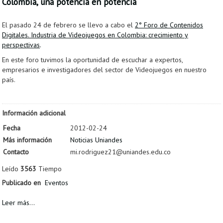
Colombia, una potencia en potencia
Proyecto de grado
El pasado 24 de febrero se llevo a cabo el
2° Foro de Contenidos
Reingreso
Digitales. Industria de Videojuegos en Colombia: crecimiento y
perspectivas
.
Reintegro
En este foro tuvimos la oportunidad de escuchar a expertos,
Retiro voluntario
empresarios e investigadores del sector de Videojuegos en nuestro
país.
Transferencia
Tarifas
Información adicional
Grado
Fecha
2012-02-24
Más información
Noticias Uniandes
Contacto
mi.rodriguez21@uniandes.edu.co
Leído
3563
Tiempo
Publicado en
Eventos
Leer más...