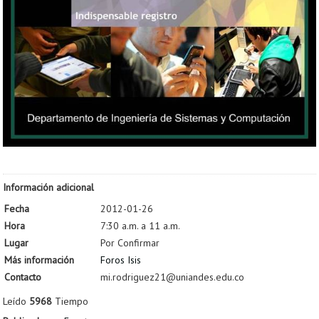
Información adicional
Fecha
2012-01-26
Hora
7:30 a.m. a 11 a.m.
Lugar
Por Confirmar
Más información
Foros Isis
Contacto
mi.rodriguez21@uniandes.edu.co
Leído
5968
Tiempo