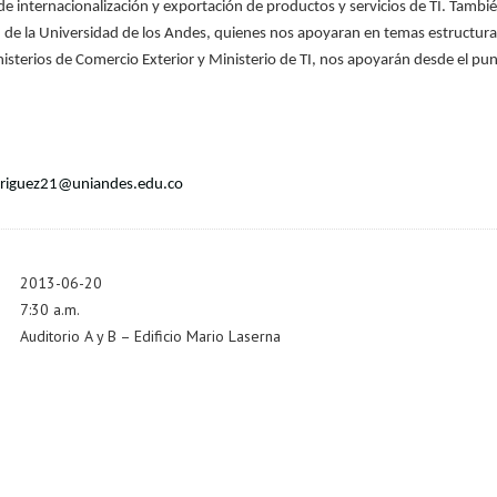
de internacionalización y exportación de productos y servicios de TI. Tamb
n de la Universidad de los Andes, quienes nos apoyaran en temas estructura
isterios de Comercio Exterior y Ministerio de TI, nos apoyarán desde el punt
driguez21@uniandes.edu.co
2013-06-20
7:30 a.m.
Auditorio A y B – Edificio Mario Laserna