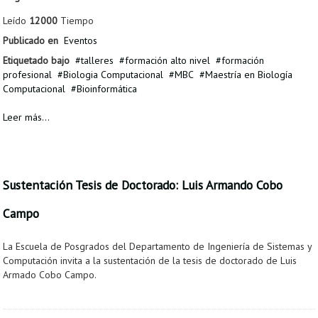
Proyecto de grado
Leído
12000
Tiempo
Reingreso
Publicado en
Eventos
Etiquetado bajo
talleres
formación alto nivel
formación
Reintegro
profesional
Biologia Computacional
MBC
Maestría en Biología
Computacional
Bioinformática
Retiro voluntario
Leer más...
Transferencia
Tarifas
Grado
Sustentación Tesis de Doctorado: Luis Armando Cobo
Campo
La Escuela de Posgrados del Departamento de Ingeniería de Sistemas y
Computación invita a la sustentación de la tesis de doctorado de Luis
Armado Cobo Campo.