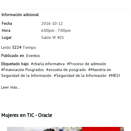
Proyecto de grado
Información adicional
Reingreso
Fecha
2016-10-12
Reintegro
Hora
6:00pm - 7:00pm
Lugar
Salón W 401
Retiro voluntario
Leído
5224
Tiempo
Transferencia
Publicado en
Eventos
Tarifas
Etiquetado bajo
charla informativa
Proceso de admisión
Financiación Posgrados
escuela de posgrado
Maestría en
Grado
Seguridad de la Información
Seguridad de la Información
MESI
Leer más...
Mujeres en TIC - Oracle