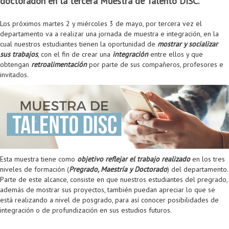
doctoradon en la tercera Muestra de Talento DISC.
Colaboratorio de Interacción, Visualización, Robótica y Sistemas
Convocatoria ISIS
Oportunidades
Internacionalización
Reglamento General de Estudiantes de Maestría RGEMa
Maestría en Gerencia de Tecnologías de Información (MAIT)
Instructores
Ofertas Laborales
TICSw
Movilidad Estudiantil (Intercambio)
Convocatorias
Los próximos martes 2 y miércoles 3 de mayo, por tercera vez el
Autónomos
Convocatoria IA
Opciones académicas
Cursos electivos
Bienestar institucional
Maestría en Arquitectura de Tecnologías de Información
Asistentes Postdoctorales
Emprendedores e Innovadores
Información general
Reingreso
departamento va a realizar una jornada de muestra e integración, en la
cual nuestros estudiantes tienen la oportunidad de
mostrar y socializar
Laboratorio de Arquitecturas Empresariales
Profesores
Oferta de cursos periodo intersemestral
Oferta de cursos
(MATI)
Profesores Adjuntos
TI en las Organizaciones
Electivas reguladas
Reintegro
sus trabajos
, con el fin de crear una
integración
entre ellos y que
obtengan
retroalimentación
por parte de sus compañeros, profesores e
Laboratorio de Conectividad y Redes
Acreditaciones
Procesos administrativos
Maestría en Biología Computacional (MBC)
Coordinadores generales
Computación Visual
Electivas profesionales
Retiro Voluntario
invitados.
Laboratorio de Computación Móvil
Maestría en Tecnologías de Información para el Negocio
Coordinadores de programa
Matemática computacional
Electivas profesionales en otros departamentos
Consejería
Aplazamiento
Laboratorio de Informática Forense
(MBIT)
Gestores
Doble programa
Trasnferencia Interna
Laboratorio de Ingeniería de Información - Códice
Maestría en Seguridad de la Información (MESI)
Personal de apoyo
Doble titulación
Intercambio Is-Link
Laboratorios de Propósito General
Maestría en Ingeniería de Información (MINE)
Personal de laboratorios
Examen Saber Pro
Grado
Esta muestra tiene como
objetivo reflejar el trabajo realizado
en los tres
niveles de formación (
Pregrado, Maestría y Doctorado
) del departamento.
Laboratorios de Seguridad de la Información
Maestría en Ingeniería de Sistemas y Computación (MISIS)
Intercambios académicos
Parte de este alcance, consiste en que nuestros estudiantes del pregrado,
además de mostrar sus proyectos, también puedan apreciar lo que se
Sala de Video Juegos
Maestría en Ingeniería de Software (MISO)
Práctica académica
está realizando a nivel de posgrado, para así conocer posibilidades de
integración o de profundización en sus estudios futuros.
Protocolo de bioseguridad
Escuela Internacional de Verano
Práctica social
Ofertas