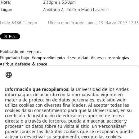
Hora:
2:30pm a 3:30pm
Lugar:
Auditorio A - Edificio Mario Laserna
Leído
8486
Tiempo
Última modificación Lunes, 13 Marzo 2017 17:13
Publicado en
Eventos
Etiquetado bajo
emprendimiento
seguridad
nuevas tecnologías
airbus defense & space
Artículos relacionados
¡Llegó una GRAN oportunidad para dar a conocer al mundo sus
emprendimientos!
Seminarios Keeping up! Provocative, interesting, and cool ideas in
programming languages.
Seminario IMAGINE 10 de Abril - Jornada internacional
En el 2018 vuelven los Seminarios Keeping up! Provocative,
interesting, and cool ideas in programming languages.