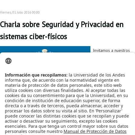
Proyecto de grado
Viernes, 01 Julio 2016 00:00
Reingreso
Charla sobre Seguridad y Privacidad en
Reintegro
sistemas ciber-físicos
Retiro voluntario
Invitamos a nuestros
Transferencia
estudiantes y
profesores a
Tarifas
conocer los avances
en seguridad y
Grado
privacidad para
sistemas embebidos y
comunicaciones
inalámbricas, desde
automóviles hasta
televisores.
Publicado en
Eventos
Etiquetado bajo
Seguridad de la Información
seguridad
seguridad