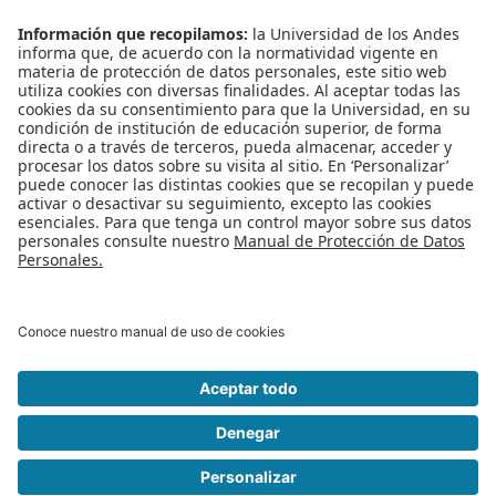
Ciclo de seminarios en actualización en seguridad - Fundamentos de
ciberseguridad en software
Participa en la Maratón de Seguridad de la Información 2017
Charla informativa Maestría en Seguridad de la Información - MESI
Charlas informativas Escuela de Posgrado DISC
Charla: Becas para Colombianos - University Southern California
Más en esta categoría
« Sustentación tesis doctoral: Modeling and
Visualization of Data Quality Dimensions in Urban Planing Tools
Sustentación de propuesta doctoral: Towards an SDN/NFV Secure
Network Operating System »
Regreso al inicio