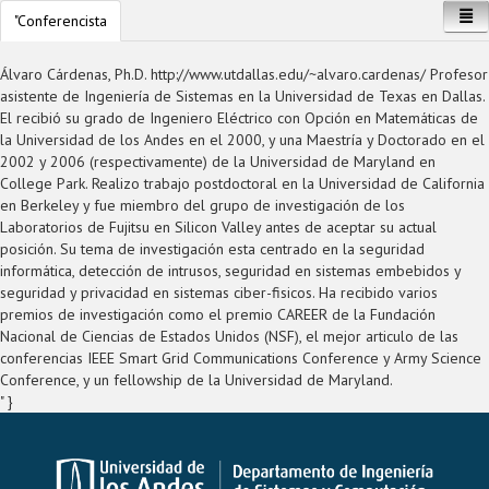
"Conferencista
This page can't load Google Maps correctly.
Álvaro Cárdenas, Ph.D. http://www.utdallas.edu/~alvaro.cardenas/ Profesor
asistente de Ingeniería de Sistemas en la Universidad de Texas en Dallas.
El recibió su grado de Ingeniero Eléctrico con Opción en Matemáticas de
Inicio
OK
Do you own this website?
la Universidad de los Andes en el 2000, y una Maestría y Doctorado en el
2002 y 2006 (respectivamente) de la Universidad de Maryland en
Departamento
Noticias
College Park. Realizo trabajo postdoctoral en la Universidad de California
en Berkeley y fue miembro del grupo de investigación de los
Pregrado
Eventos
Información General
Laboratorios de Fujitsu en Silicon Valley antes de aceptar su actual
posición. Su tema de investigación esta centrado en la seguridad
Escuela de posgrado
Departamento en cifras
Aspirantes
informática, detección de intrusos, seguridad en sistemas embebidos y
seguridad y privacidad en sistemas ciber-fisicos. Ha recibido varios
Nuestra gente
Localización
Estudiantes activos
General
Descripción del programa
premios de investigación como el premio CAREER de la Fundación
Nacional de Ciencias de Estados Unidos (NSF), el mejor articulo de las
Investigación
Estructura
Maestrías
Profesores y administrativos
Plan de estudios
Planeación de horarios
Presentación Escuela de Posgrado
conferencias IEEE Smart Grid Communications Conference y Army Science
Conference, y un fellowship de la Universidad de Maryland.
Infraestructura
PDI Uniandes 2021-2025
Doctorado
Estudiantes
Grupos
Admisiones
Representante estudiantil
Procesos administrativos
Admisiones maestría
Profesores de Planta
" }
Convocatoria profesoral
Egresados
Presentación general
Costos y Financiación
Reglamento General de Estudiantes de Pregrado RGEPr
Oportunidades académicas
Costos y financiación
Información general
Profesores de cátedra
Representantes estudiantiles
COMIT
Inscripción de doble programa
Datacenter
Convocatoria Datos
Guías de pago
Cursos Equivalentes
Solicitud información
Maestría en inteligencia artificial (MAIA)
Conoce las vacantes para tu doctorado
Profesionales distinguidos
Información General
IMAGINE
Homologaciones
Asistencias graduadas