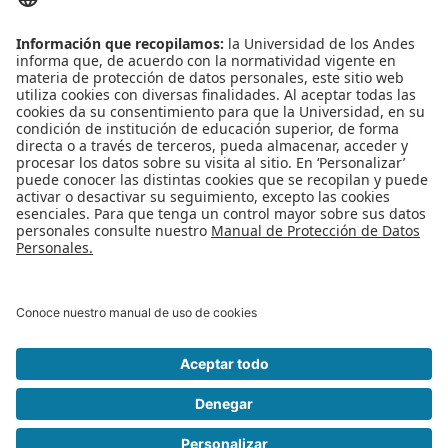
profesores a
conocer los avances
en seguridad y
privacidad para
sistemas embebidos y
comunicaciones
inalámbricas, desde
automóviles hasta
televisores.
Publicado en
Eventos
Etiquetado bajo
Seguridad de la Información
seguridad
seguridad
TI
Seguridad informática
protección de datos
charlas
Conferencista internacional
conferencia
Leer más...