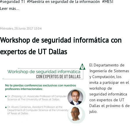
seguridad TI
Maestría en seguridad de la información
MESI
Proyecto de grado
Leer más...
Reingreso
Reintegro
Miércoles, 28 Junio 2017 13:04
Workshop de seguridad informática con
Retiro voluntario
expertos de UT Dallas
Transferencia
Tarifas
El Departamento de
Ingeniería de Sistemas
Grado
y Computación, los
invita a participar en el
workshop de
seguridad informática
con expertos de UT
Dallas el próximo 6 de
julio.