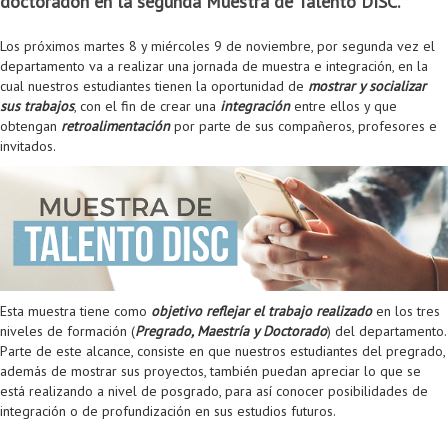
doctoradon en la segunda Muestra de Talento DISC.
Colaboratorio de Interacción, Visualización, Robótica y Sistemas
Convocatoria ISIS
Oportunidades
Internacionalización
Reglamento General de Estudiantes de Maestría RGEMa
Maestría en Gerencia de Tecnologías de Información (MAIT)
Instructores
Ofertas Laborales
TICSw
Movilidad Estudiantil (Intercambio)
Convocatorias
Los próximos martes 8 y miércoles 9 de noviembre, por segunda vez el
Autónomos
Convocatoria IA
Opciones académicas
Cursos electivos
Bienestar institucional
Maestría en Arquitectura de Tecnologías de Información
Asistentes Postdoctorales
Emprendedores e Innovadores
Información general
Reingreso
departamento va a realizar una jornada de muestra e integración, en la
cual nuestros estudiantes tienen la oportunidad de
mostrar y socializar
Laboratorio de Arquitecturas Empresariales
Profesores
Oferta de cursos periodo intersemestral
Oferta de cursos
(MATI)
Profesores Adjuntos
TI en las Organizaciones
Electivas reguladas
Reintegro
sus trabajos
, con el fin de crear una
integración
entre ellos y que
obtengan
retroalimentación
por parte de sus compañeros, profesores e
Laboratorio de Conectividad y Redes
Acreditaciones
Procesos administrativos
Maestría en Biología Computacional (MBC)
Coordinadores generales
Computación Visual
Electivas profesionales
Retiro Voluntario
invitados.
Laboratorio de Computación Móvil
Maestría en Tecnologías de Información para el Negocio
Coordinadores de programa
Matemática computacional
Electivas profesionales en otros departamentos
Consejería
Aplazamiento
Laboratorio de Informática Forense
(MBIT)
Gestores
Doble programa
Trasnferencia Interna
Laboratorio de Ingeniería de Información - Códice
Maestría en Seguridad de la Información (MESI)
Personal de apoyo
Doble titulación
Intercambio Is-Link
Laboratorios de Propósito General
Maestría en Ingeniería de Información (MINE)
Personal de laboratorios
Examen Saber Pro
Grado
Esta muestra tiene como
objetivo reflejar el trabajo realizado
en los tres
niveles de formación (
Pregrado, Maestría y Doctorado
) del departamento.
Laboratorios de Seguridad de la Información
Maestría en Ingeniería de Sistemas y Computación (MISIS)
Intercambios académicos
Parte de este alcance, consiste en que nuestros estudiantes del pregrado,
además de mostrar sus proyectos, también puedan apreciar lo que se
Sala de Video Juegos
Maestría en Ingeniería de Software (MISO)
Práctica académica
está realizando a nivel de posgrado, para así conocer posibilidades de
integración o de profundización en sus estudios futuros.
Protocolo de bioseguridad
Escuela Internacional de Verano
Práctica social
Ofertas