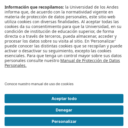
7ma muestra de proyectos de innovación digital - Uniandes - SAP
Next-Gen
Jornadas UASIG 2021
6ta muestra de proyectos de innovación - Uniandes - SAP Next-Gen
Jornadas UASIG 2020
Convocatoria 2020-10 - Asistente graduado de métodos cuantitativos
de investigación
Más en esta categoría
« Charla convocatoria Intercambios 2017- 20
Ingeniería
Llegan los Seminarios Keeping up! Provocative,
interesting, and cool ideas in programming languages. »
Regreso al inicio