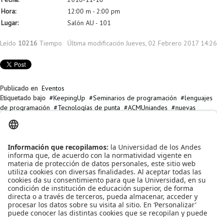
Hora:
12:00 m - 2:00 pm
Lugar:
Salón AU - 101
Leído
10216
Tiempo
Última modificación Jueves, 02 Febrero 2017 14:26
Publicado en
Eventos
Etiquetado bajo
KeepingUp
Seminarios de programación
lenguajes
de programación
Tecnologías de punta
ACMUniandes
nuevas
tecnologías
Artículos relacionados
Seminarios Keeping up! Provocative, interesting, and cool ideas in
programming languages.
En el 2018 vuelven los Seminarios Keeping up! Provocative,
interesting, and cool ideas in programming languages.
Participa en la Maratón de Seguridad de la Información 2017
Participa en el GameJam Uniandes