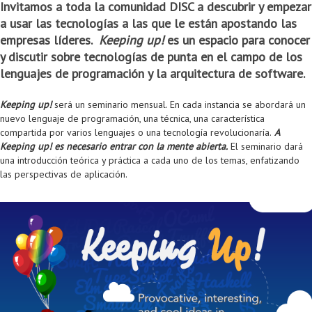
Invitamos a toda la comunidad DISC a descubrir y empezar
Colaboratorio de Interacción, Visualización, Robótica y Sistemas
Convocatoria ISIS
Oportunidades
Internacionalización
Reglamento General de Estudiantes de Maestría RGEMa
Maestría en Gerencia de Tecnologías de Información (MAIT)
Instructores
Ofertas Laborales
TICSw
Movilidad Estudiantil (Intercambio)
Convocatorias
a usar las tecnologías a las que le están apostando las
empresas líderes.
Keeping up!
es un espacio para conocer
Autónomos
Convocatoria IA
Opciones académicas
Cursos electivos
Bienestar institucional
Maestría en Arquitectura de Tecnologías de Información
Asistentes Postdoctorales
Emprendedores e Innovadores
Información general
Reingreso
y discutir sobre tecnologías de punta en el campo de los
Laboratorio de Arquitecturas Empresariales
Profesores
Oferta de cursos periodo intersemestral
Oferta de cursos
(MATI)
Profesores Adjuntos
TI en las Organizaciones
Electivas reguladas
Reintegro
lenguajes de programación y la arquitectura de software.
Laboratorio de Conectividad y Redes
Acreditaciones
Procesos administrativos
Maestría en Biología Computacional (MBC)
Coordinadores generales
Computación Visual
Electivas profesionales
Retiro Voluntario
Keeping up!
será un seminario mensual. En cada instancia se abordará un
nuevo lenguaje de programación, una técnica, una característica
Laboratorio de Computación Móvil
Maestría en Tecnologías de Información para el Negocio
Coordinadores de programa
Matemática computacional
Electivas profesionales en otros departamentos
Consejería
Aplazamiento
compartida por varios lenguajes o una tecnología revolucionaría.
A
Keeping up!
es necesario entrar con la mente abierta.
El seminario dará
Laboratorio de Informática Forense
(MBIT)
Gestores
Doble programa
Trasnferencia Interna
una introducción teórica y práctica a cada uno de los temas, enfatizando
las perspectivas de aplicación.
Laboratorio de Ingeniería de Información - Códice
Maestría en Seguridad de la Información (MESI)
Personal de apoyo
Doble titulación
Intercambio Is-Link
Laboratorios de Propósito General
Maestría en Ingeniería de Información (MINE)
Personal de laboratorios
Examen Saber Pro
Grado
Laboratorios de Seguridad de la Información
Maestría en Ingeniería de Sistemas y Computación (MISIS)
Intercambios académicos
Sala de Video Juegos
Maestría en Ingeniería de Software (MISO)
Práctica académica
Protocolo de bioseguridad
Escuela Internacional de Verano
Práctica social
Ofertas