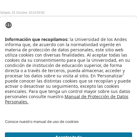
Sábado, 18 Octubre 2014 00:00
Gyffu: Tras la pista de un gigante
El grupo Kanua del
Departamento de
Ingeniería de Sistemas
y Computación los
invita a la charla del
emprendimiento Gyffu,
el próximo 23 de
octubre a las 12:30pm
en el salón SD 703.
Publicado en
Eventos
Etiquetado bajo
Kanua
emprendedores
innovación
empresas
Leer más...