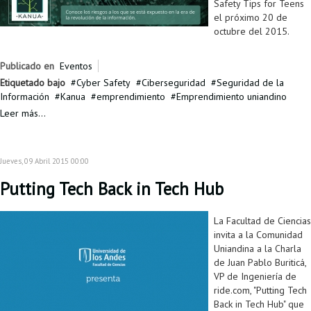
Safety Tips for Teens
Proyecto de grado
el próximo 20 de
octubre del 2015.
Reingreso
Reintegro
Publicado en
Eventos
Etiquetado bajo
Cyber Safety
Ciberseguridad
Seguridad de la
Retiro voluntario
Información
Kanua
emprendimiento
Emprendimiento uniandino
Leer más...
Transferencia
Tarifas
Jueves, 09 Abril 2015 00:00
Grado
Putting Tech Back in Tech Hub
La Facultad de Ciencias
invita a la Comunidad
Uniandina a la Charla
de Juan Pablo Buriticá,
VP de Ingeniería de
ride.com, "Putting Tech
Back in Tech Hub" que