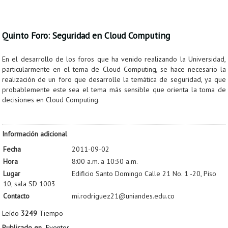
Proyecto de grado
Reingreso
Quinto Foro: Seguridad en Cloud Computing
Reintegro
En el desarrollo de los foros que ha venido realizando la Universidad,
Retiro voluntario
particularmente en el tema de Cloud Computing, se hace necesario la
realización de un foro que desarrolle la temática de seguridad, ya que
Transferencia
probablemente este sea el tema más sensible que orienta la toma de
decisiones en Cloud Computing.
Tarifas
Grado
Información adicional
Fecha
2011-09-02
Hora
8:00 a.m. a 10:30 a.m.
Lugar
Edificio Santo Domingo Calle 21 No. 1 -20, Piso
10, sala SD 1003
Contacto
mi.rodriguez21@uniandes.edu.co
Leído
3249
Tiempo
Publicado en
Eventos