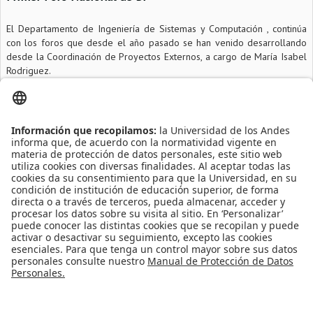
El Departamento de Ingeniería de Sistemas y Computación , continúa
con los foros que desde el año pasado se han venido desarrollando
desde la Coordinación de Proyectos Externos, a cargo de María Isabel
Rodriguez.
Información adicional
Fecha
2011-04-27
Lugar
Mario Laserna ML513
Más información
Inscripciones
Leído
3071
Tiempo
Publicado en
Eventos
Leer más...
Inicio
Anterior
17
18
19
20
21
22
23
24
25
26
Siguiente
Final