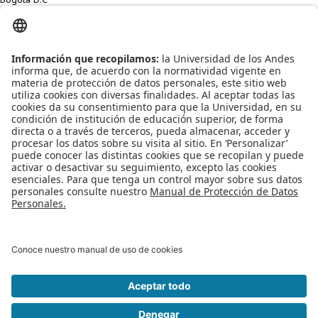
Modalidad:
Presencial
Apoyo Financiero
|
Admisiones y Registro
|
Biblioteca
|
Bloque Neón
|
Agenda y Eventos
|
Decanatura de Estudiantes
|
MAAD
Universidad de los Andes | Vigilada Mineducación
Reconocimiento como Universidad: Decreto 1297 del 30 de mayo de
1964.
Reconocimiento personería jurídica: Resolución 28 del 23 de febrero de
1949 Minjusticia
Edificio Mario Laserna Cra 1Este No 19A - 40 Bogotá (Colombia) | Tel: +57