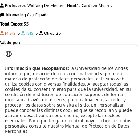
Profesores:
Wolfang De Meuter - Nicolás Cardozo Álvarez
Idioma:
Inglés / Español
Total Cupos: 35
MISIS:
5
ISIS:
5
Otros:
25
Válido por:
MATI:
Complemento
MBC:
Complemento
MBIT:
Complemento
MESI:
Complemento
MINE:
Complemento
MISIS:
Profundización
MISO:
No aplica
ISIS:
Electiva profesional
Visitar la página del curso
Apoyo Financiero
|
Admisiones y Registro
|
Biblioteca
|
Bloque Neón
|