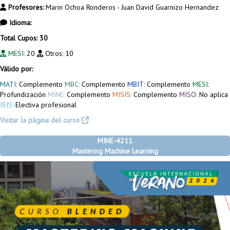
Profesores:
Marin Ochoa Ronderos - Juan David Guarnizo Hernandez
Idioma:
Total Cupos: 30
MESI:
20
Otros:
10
Válido por:
MATI:
Complemento
MBC:
Complemento
MBIT:
Complemento
MESI:
Profundización
MINE:
Complemento
MISIS:
Complemento
MISO:
No aplica
ISIS:
Electiva profesional
Visitar la página del curso
MINE-4211
Mastering Machine Learning