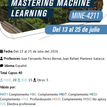
Fecha:
Del 13 al 25 de Julio del 2026
Profesores:
Juan Fernando Perez Bernal, Juan Rafael Martinez Galarza
Idioma:
Español
Total Cupos: 40
MINE:
20
ISIS:
15
Otros:
5
Válido por:
MATI:
Complemento
MBC:
Complemento
MBIT:
Complemento
MESI:
Complemento
MINE:
Profundización
MISIS:
Complemento
MISO:
No aplica
ISIS:
Electiva profesional