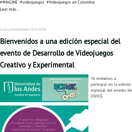
IMAGINE
videojuegos
Videojuegos en Colombia
Proyecto de grado
Leer más...
Reingreso
Reintegro
Lunes, 09 Noviembre 2015 00:00
Retiro voluntario
Bienvenidos a una edición especial del
Transferencia
evento de Desarrollo de Videojuegos
Tarifas
Creativo y Experimental
Grado
Te invitamos a
participar en la edición
especial del evento de
DIVICE.