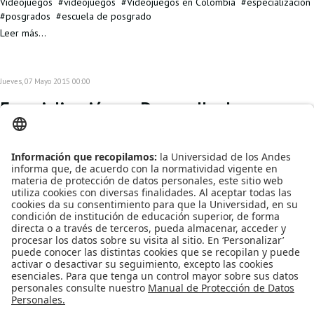
Videojuegos
videojuegos
Videojuegos en Colombia
especialización
posgrados
escuela de posgrado
Leer más...
Jueves, 07 Mayo 2015 00:00
Especialización en Desarrollo de
Videojuegos - EGAMES
EGAMES es la
nueva
especialización en Desarrollo de Videojuegos, la cual reúne profesores
de 6 Departamentos (Ingeniería de Sistemas y Computación, Ingeniería
Industrial, Diseño, Administración de Empresas, Música y Psicología) en
torno a la creación de este innovador tipo de productos.
Publicado en
Noticias
Etiquetado bajo
EGAMES
Especialización en Desarrollo de
Videojuegos
especialización
formación profesional
posgrados