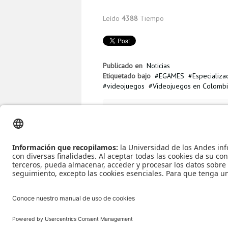
Leído
4388
Tiempo
Publicado en
Noticias
Etiquetado bajo
EGAMES
Especializa
videojuegos
Videojuegos en Colomb
Más en esta categoría
« Perfiles de 
Computación MISIS un programa flexibl