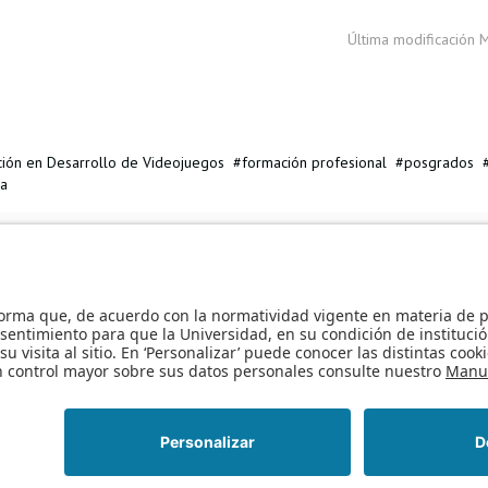
Última modificación 
ción en Desarrollo de Videojuegos
formación profesional
posgrados
ia
la Maestría en Ingeniería de Sistemas y Computación - MISIS
Maestría e
e y amplio »