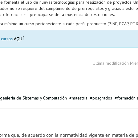
se fomenta el uso de nuevas tecnologías para realización de proyectos. U
dos no se requiere del cumplimiento de prerrequisitos y gracias a esto, el
referencias sin preocuparse de la existencia de restricciones.
a mínimo un curso perteneciente a cada perfil propuesto (PINF, PCAP, PTIC
 cursos
AQUÍ
Última modificación Mié
ngeniería de Sistemas y Computación
maestria
posgrados
formación a
 educativos en EGAMES
Empresas desarrolladoras de videojuegos en 