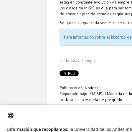
están en constante evolución y siempre 
los cursos de MISIS es que para ser toma
de armar su plan de estudios según sus p
Se garantiza que cada semestre se dictar
Para información sobre el histórico de
Leído
5351
Tiempo
Publicado en
Noticias
Etiquetado bajo
MISIS
Maestría en I
profesional
escuela de posgrado
Más en esta categoría
« Videojuegos