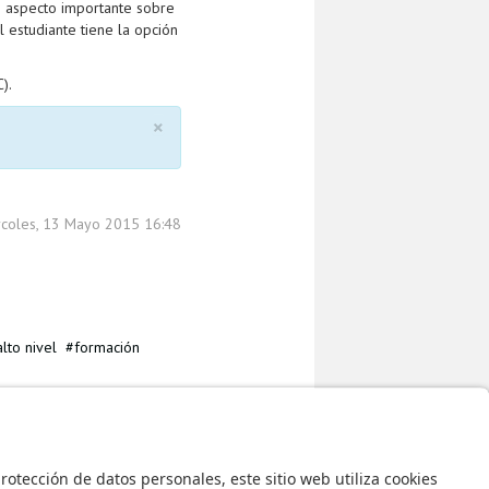
n aspecto importante sobre
 estudiante tiene la opción
).
×
rcoles, 13 Mayo 2015 16:48
lto nivel
formación
Colombia »
Regreso al inicio