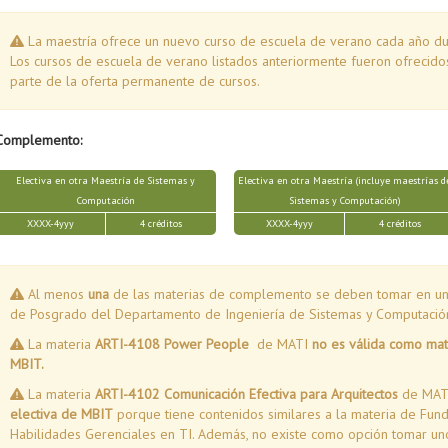
La maestría ofrece un nuevo curso de escuela de verano cada año dur
Los cursos de escuela de verano listados anteriormente fueron ofrecid
parte de la oferta permanente de cursos.
Complemento:
Electiva en otra Maestría de Sistemas y
Electiva en otra Maestría (incluye maestrías d
Computación
Sistemas y Computación)
XXXX-4yyy
4 créditos
XXXX-4yyy
4 créditos
Al menos
una
de las materias de complemento se deben tomar en una
de Posgrado del Departamento de Ingeniería de Sistemas y Computació
La materia
ARTI-4108 Power People
de MATI
no es válida como mat
MBIT.
La materia
ARTI-4102 Comunicación Efectiva para Arquitectos
de MA
electiva de MBIT
porque tiene contenidos similares a la materia de Fu
Habilidades Gerenciales en TI. Además, no existe como opción tomar uno 