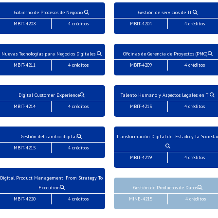
Gobierno de Procesos de Negocio
Gestión de servicios de TI
MBIT-4208
4 créditos
MBIT-4204
4 créditos
Nuevas Tecnologías para Negocios Digitales
Oficinas de Gerencia de Proyectos (PMO)
MBIT-4211
4 créditos
MBIT-4209
4 créditos
Digital Customer Experience
Talento Humano y Aspectos Legales en TI
MBIT-4214
4 créditos
MBIT-4213
4 créditos
Gestión del cambio digital
Transformación Digital del Estado y la Socieda
MBIT-4215
4 créditos
MBIT-4219
4 créditos
Digital Product Management: From Strategy To
Execution
Gestión de Productos de Datos
MBIT-4220
4 créditos
MINE-4215
4 créditos