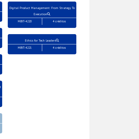
Digital Product Management: From Strategy To
Execution
MBIT-4220
4 créditos
Ethics for Tech Leaders
MBIT-4221
4 créditos
d