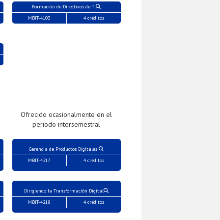
Formación de Directivos de TI
MBIT-4103
4 créditos
Ofrecido ocasionalmente en el
periodo intersemestral
Gerencia de Productos Digitales
MBIT-4217
4 créditos
Dirigiendo la Transformación Digital
MBIT-4218
4 créditos