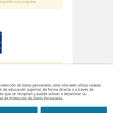
rresponde a su programa.
o
×
o semestre del programa,
do un proceso de preparación.