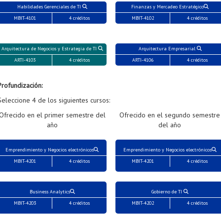
Habilidades Gerenciales de TI
Finanzas y Mercadeo Estratégico
MBIT-4101
4 créditos
MBIT-4102
4 créditos
Arquitectura de Negocios y Estrategia de TI
Arquitectura Empresarial
ARTI-4103
4 créditos
ARTI-4106
4 créditos
Profundización:
Seleccione 4 de los siguientes cursos:
Ofrecido en el primer semestre del
Ofrecido en el segundo semestre
año
del año
Emprendimiento y Negocios electrónicos
Emprendimiento y Negocios electrónicos
MBIT-4201
4 créditos
MBIT-4201
4 créditos
Business Analytics
Gobierno de TI
MBIT-4203
4 créditos
MBIT-4202
4 créditos