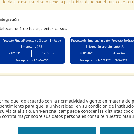
le da al curso, usted solo tiene la posibilidad de tomar el curso que co
Integración:
Seleccione 1 de los siguientes cursos:
Proyecto Final (Proyecto de Grado – Enfoque
Proyecto de Emprendimiento (Proyecto de Grad
Empresarial)
– Enfoque Emprendimiento)
MBIT-4301
4 créditos
MBIT-4304
4 créditos
Prerequisitos: LENG-4999
Prerequisitos: MBIT-4201, LENG-4999
Las materias
MBIT-4301
y
MBIT-4304
deben ser tomadas en el últim
habiendo completado al menos 28 créditos. Estas materias tienen defini