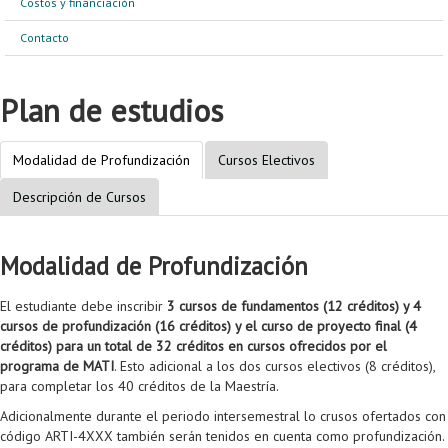
Costos y financiación
Proyecto de grado
Contacto
Reingreso
Reintegro
Plan de estudios
Retiro voluntario
Modalidad de Profundización
Cursos Electivos
Transferencia
Descripción de Cursos
Tarifas
Grado
Modalidad de Profundización
El estudiante debe inscribir
3 cursos de fundamentos (12 créditos) y 4
cursos de profundización (16 créditos) y el curso de proyecto final (4
créditos) para un total de 32 créditos en cursos ofrecidos por el
programa de MATI
. Esto adicional a los dos cursos electivos (8 créditos),
para completar los 40 créditos de la Maestría.
Adicionalmente durante el periodo intersemestral lo crusos ofertados con
código ARTI-4XXX también serán tenidos en cuenta como profundización.