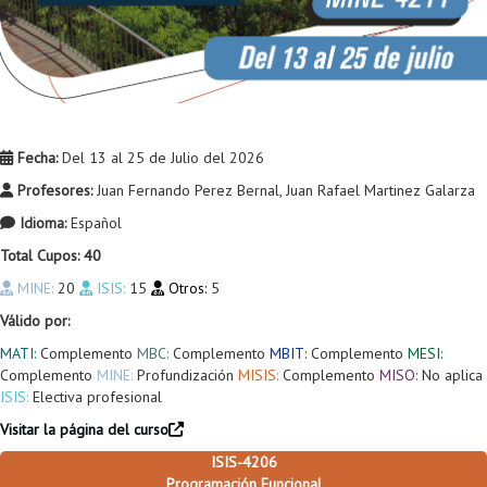
Fecha:
Del 13 al 25 de Julio del 2026
Profesores:
Juan Fernando Perez Bernal, Juan Rafael Martinez Galarza
Idioma:
Español
Total Cupos: 40
MINE:
20
ISIS:
15
Otros:
5
Válido por:
MATI:
Complemento
MBC:
Complemento
MBIT:
Complemento
MESI:
Complemento
MINE:
Profundización
MISIS:
Complemento
MISO:
No aplica
ISIS:
Electiva profesional
Visitar la página del curso
ISIS-4206
Programación Funcional