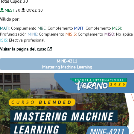
Total Cupos: 30
MESI:
20
Otros:
10
Válido por:
MATI:
Complemento
MBC:
Complemento
MBIT:
Complemento
MESI:
Profundización
MINE:
Complemento
MISIS:
Complemento
MISO:
No aplica
ISIS:
Electiva profesional
Visitar la página del curso
MINE-4211
Mastering Machine Learning