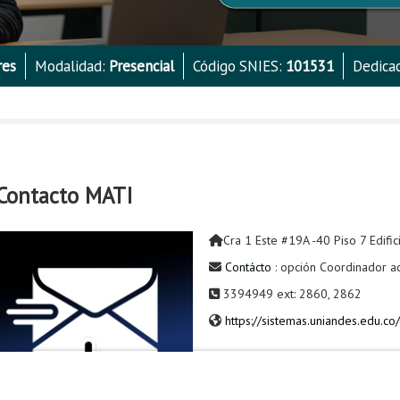
res
Modalidad:
Presencial
Código SNIES:
101531
Dedica
Contacto MATI
Cra 1 Este #19A -40 Piso 7 Edifi
Contácto
: opción Coordinador 
3394949 ext: 2860, 2862
https://sistemas.uniandes.edu.co