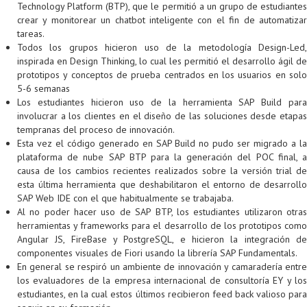
Technology Platform (BTP), que le permitió a un grupo de estudiantes
Proyecto de grado
crear y monitorear un chatbot inteligente con el fin de automatizar
tareas.
Reingreso
Todos los grupos hicieron uso de la metodología Design-Led,
inspirada en Design Thinking, lo cual les permitió el desarrollo ágil de
Reintegro
prototipos y conceptos de prueba centrados en los usuarios en solo
5-6 semanas
Retiro voluntario
Los estudiantes hicieron uso de la herramienta SAP Build para
involucrar a los clientes en el diseño de las soluciones desde etapas
Transferencia
tempranas del proceso de innovación.
Esta vez el código generado en SAP Build no pudo ser migrado a la
Tarifas
plataforma de nube SAP BTP para la generación del POC final, a
causa de los cambios recientes realizados sobre la versión trial de
Grado
esta última herramienta que deshabilitaron el entorno de desarrollo
SAP Web IDE con el que habitualmente se trabajaba.
Al no poder hacer uso de SAP BTP, los estudiantes utilizaron otras
herramientas y frameworks para el desarrollo de los prototipos como
Angular JS, FireBase y PostgreSQL, e hicieron la integración de
componentes visuales de Fiori usando la librería SAP Fundamentals.
En general se respiró un ambiente de innovación y camaradería entre
los evaluadores de la empresa internacional de consultoría EY y los
estudiantes, en la cual estos últimos recibieron feed back valioso para