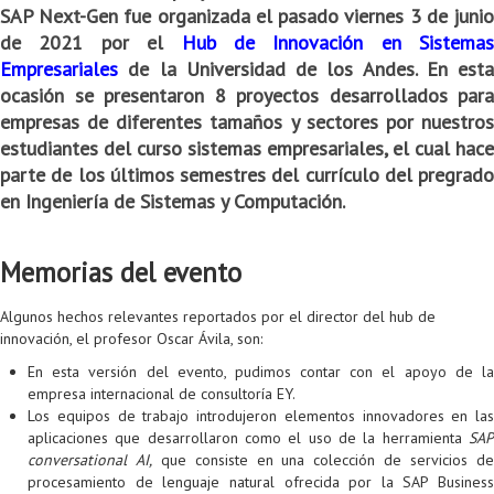
SAP Next-Gen fue organizada el pasado viernes 3 de junio
Colaboratorio de Interacción, Visualización, Robótica y Sistemas
Convocatoria ISIS
Oportunidades
Internacionalización
Reglamento General de Estudiantes de Maestría RGEMa
Maestría en Gerencia de Tecnologías de Información (MAIT)
Instructores
Ofertas Laborales
TICSw
Movilidad Estudiantil (Intercambio)
Convocatorias
de 2021 por el
Hub de Innovación en Sistemas
Empresariales
de la Universidad de los Andes. En esta
Autónomos
Convocatoria IA
Opciones académicas
Cursos electivos
Bienestar institucional
Maestría en Arquitectura de Tecnologías de Información
Asistentes Postdoctorales
Emprendedores e Innovadores
Información general
Reingreso
ocasión se presentaron 8 proyectos desarrollados para
Laboratorio de Arquitecturas Empresariales
Profesores
Oferta de cursos periodo intersemestral
Oferta de cursos
(MATI)
Profesores Adjuntos
TI en las Organizaciones
Electivas reguladas
Reintegro
empresas de diferentes tamaños y sectores por nuestros
estudiantes del curso sistemas empresariales, el cual hace
Laboratorio de Conectividad y Redes
Acreditaciones
Procesos administrativos
Maestría en Biología Computacional (MBC)
Coordinadores generales
Computación Visual
Electivas profesionales
Retiro Voluntario
parte de los últimos semestres del currículo del pregrado
en Ingeniería de Sistemas y Computación.
Laboratorio de Computación Móvil
Maestría en Tecnologías de Información para el Negocio
Coordinadores de programa
Matemática computacional
Electivas profesionales en otros departamentos
Consejería
Aplazamiento
Laboratorio de Informática Forense
(MBIT)
Gestores
Doble programa
Trasnferencia Interna
Memorias del evento
Laboratorio de Ingeniería de Información - Códice
Maestría en Seguridad de la Información (MESI)
Personal de apoyo
Doble titulación
Intercambio Is-Link
Algunos hechos relevantes reportados por el director del hub de
Laboratorios de Propósito General
Maestría en Ingeniería de Información (MINE)
Personal de laboratorios
Examen Saber Pro
Grado
innovación, el profesor Oscar Ávila, son:
En esta versión del evento, pudimos contar con el apoyo de la
Laboratorios de Seguridad de la Información
Maestría en Ingeniería de Sistemas y Computación (MISIS)
Intercambios académicos
empresa internacional de consultoría EY.
Los equipos de trabajo introdujeron elementos innovadores en las
Sala de Video Juegos
Maestría en Ingeniería de Software (MISO)
Práctica académica
aplicaciones que desarrollaron como el uso de la herramienta
SAP
conversational AI,
que consiste en una colección de servicios d
Protocolo de bioseguridad
Escuela Internacional de Verano
Práctica social
Ofertas
procesamiento de lenguaje natural ofrecida por la SAP Business