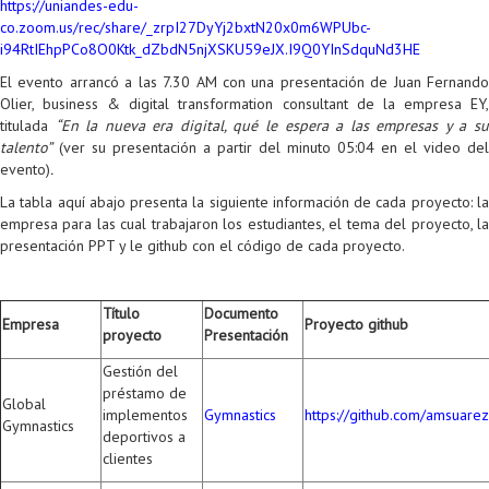
https://uniandes-edu-
co.zoom.us/rec/share/_zrpI27DyYj2bxtN20x0m6WPUbc-
i94RtIEhpPCo8O0Ktk_dZbdN5njXSKU59eJX.I9Q0YInSdquNd3HE
El evento arrancó a las 7.30 AM con una presentación de Juan Fernando
Olier, business & digital transformation consultant de la empresa EY,
titulada
“En la nueva era digital, qué le espera a las empresas y a s
talento”
(ver su presentación a partir del minuto 05:04 en el video del
evento)
.
La tabla aquí abajo presenta la siguiente información de cada proyecto: la
empresa para las cual trabajaron los estudiantes, el tema del proyecto, la
presentación PPT y le github con el código de cada proyecto.
Título
Documento
Empresa
Proyecto github
proyecto
Presentación
Gestión del
préstamo de
Global
implementos
Gymnastics
https://github.com/amsuar
Gymnastics
deportivos a
clientes