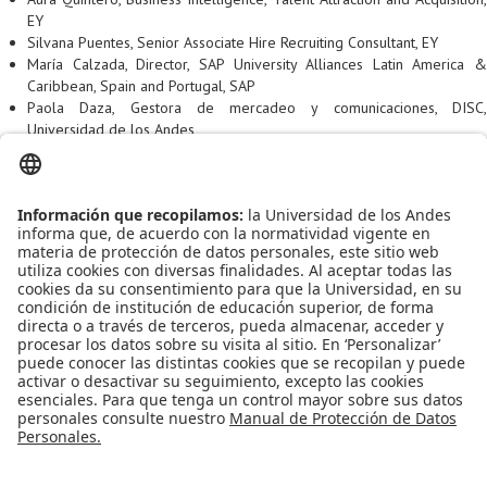
EY
Silvana Puentes, Senior Associate Hire Recruiting Consultant, EY
María Calzada, Director, SAP University Alliances Latin America &
Caribbean, Spain and Portugal, SAP
Paola Daza, Gestora de mercadeo y comunicaciones, DISC,
Universidad de los Andes
Por último, los organizadores del evento expresaron sus agradecimientos
a los expositores, los jurados y los asistentes del evento por su
implicación en el intercambio de conocimientos.
Leído
6304
Tiempo
Última modificación Miércoles, 16 Junio 2021 14:37
Publicado en
Noticias
Etiquetado bajo
SAP
Más en esta categoría
« Pasantías de investigación virtuales para
estudiantes de pregrado (2021-2)
UVibes finalistas Hackathon
Microsoft 2021 »