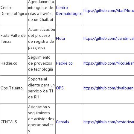
Agendamiento
Centro
inteligente de
Centro
https://github.com/AladMo
Dermatológico
citas a través
Dermatológico
de un Chatbot
Automatización
Flota Valle de
del proceso
Flota
https://github.com/juandm
Tenza
de registro de
pasajeros
Seguimiento
Hackie.co
de proyectos
Hackie.co
https://github.com/NicoleB
de tecnología
Soporte al
cliente para un
Ops Talento
OPS
https://github.com/dvalbue
servicio de TI
de RH
Asignación y
seguimiento
de actividades
CENTALS
Centals
https://github.com/nestori
operacionales
y