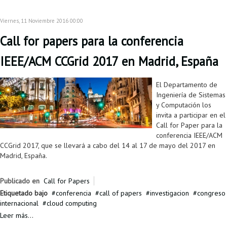
Proyecto de grado
Viernes, 11 Noviembre 2016 00:00
Reingreso
Call for papers para la conferencia
Reintegro
IEEE/ACM CCGrid 2017 en Madrid, España
Retiro voluntario
El Departamento de
Transferencia
Ingeniería de Sistemas
y Computación los
Tarifas
invita a participar en el
Call for Paper para la
Grado
conferencia IEEE/ACM
CCGrid 2017, que se llevará a cabo del 14 al 17 de mayo del 2017 en
Madrid, España.
Publicado en
Call for Papers
Etiquetado bajo
conferencia
call of papers
investigacion
congreso
internacional
cloud computing
Leer más...