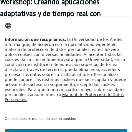
Workshop: Creando aplicaciones
adaptativas y de tiempo real con
arquitectura reactiva
Este Workshop
mostrará cómo la
Arquitectura Reactiva
cumple con los cuatro
principios
fundamentales:
Elasticidad,
Adaptabilidad, Resiliencia y Orientación a Mensajes.
Publicado en
Eventos
Etiquetado bajo
workshop
talleres
cloud computing
arquitectura
reactiva
Leer más...