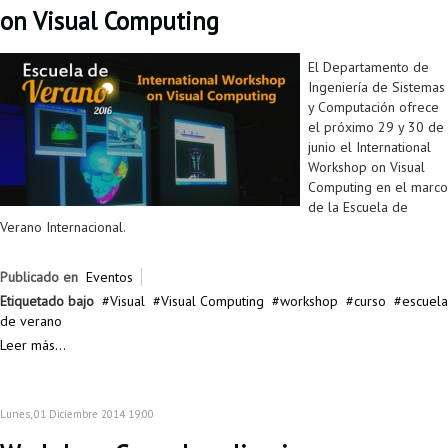
Proyecto de grado
on Visual Computing
Reingreso
El Departamento de
Ingeniería de Sistemas
Reintegro
y Computación ofrece
el próximo 29 y 30 de
Retiro voluntario
junio el International
Workshop on Visual
Transferencia
Computing en el marco
de la Escuela de
Tarifas
Verano Internacional.
Grado
Publicado en
Eventos
Etiquetado bajo
Visual
Visual Computing
workshop
curso
escuela
de verano
Leer más...
Lunes, 01 Diciembre 2014 19:00