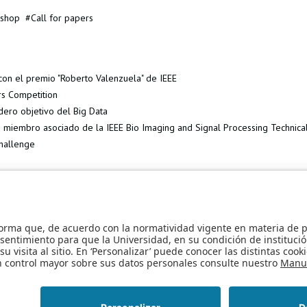
shop
Call for papers
on el premio "Roberto Valenzuela" de IEEE
rs Competition
adero objetivo del Big Data
iembro asociado de la IEEE Bio Imaging and Signal Processing Technica
challenge
ers para la conferencia IEEE/ACM CCGrid 2017 en Madrid, España
IEEE 