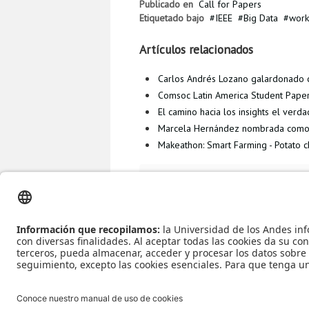
Publicado en
Call for Papers
Etiquetado bajo
IEEE
Big Data
work
Artículos relacionados
Carlos Andrés Lozano galardonado c
Comsoc Latin America Student Pape
El camino hacia los insights el verd
Marcela Hernández nombrada como m
Makeathon: Smart Farming - Potato 
Más en esta categoría
« Call for pap
Papers »