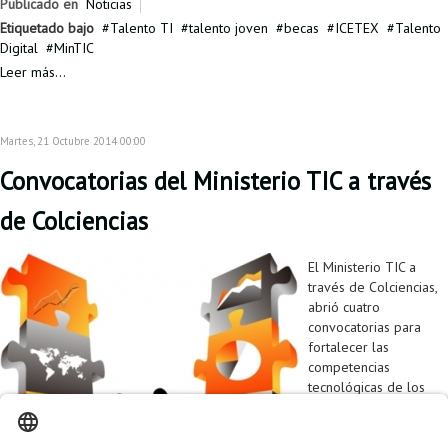
Publicado en
Noticias
Etiquetado bajo
Talento TI
talento joven
becas
ICETEX
Talento
Digital
MinTIC
Leer más...
Martes, 21 Octubre 2014 00:00
Convocatorias del Ministerio TIC a través
de Colciencias
El Ministerio TIC a
través de Colciencias,
abrió cuatro
convocatorias para
fortalecer las
competencias
tecnológicas de los
colombianos y
potencializar la
investigación