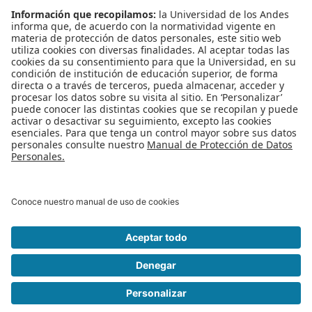
productiva en busca de
promover la
innovación TIC en el
país.
Publicado en
Noticias
Etiquetado bajo
becas
convocatorias becas
maestria
doctorado
Talento TI
Big Data
Leer más...
1
2
Siguiente
Final
Página 1 de 2