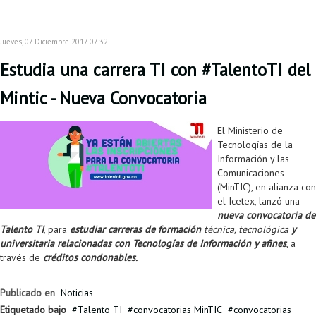
Proyecto de grado
Reingreso
Jueves, 07 Diciembre 2017 07:32
Estudia una carrera TI con #TalentoTI del
Reintegro
Mintic - Nueva Convocatoria
Retiro voluntario
Transferencia
El Ministerio de
Tecnologías de la
Tarifas
Información y las
Comunicaciones
Grado
(MinTIC), en alianza con
el Icetex, lanzó una
nueva convocatoria de
Talento TI
, para
estudiar carreras de formación
técnica, tecnológica
y
universitaria relacionadas con Tecnologías de Información y afines
, a
través de
créditos condonables.
Publicado en
Noticias
Etiquetado bajo
Talento TI
convocatorias MinTIC
convocatorias