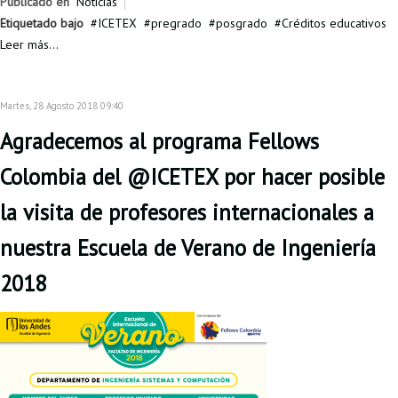
Publicado en
Noticias
Proyecto de grado
Etiquetado bajo
ICETEX
pregrado
posgrado
Créditos educativos
Leer más...
Reingreso
Reintegro
Martes, 28 Agosto 2018 09:40
Retiro voluntario
Agradecemos al programa Fellows
Transferencia
Colombia del @ICETEX por hacer posible
Tarifas
la visita de profesores internacionales a
Grado
nuestra Escuela de Verano de Ingeniería
2018