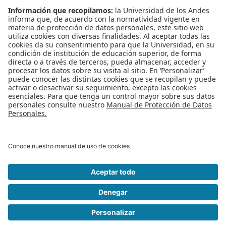
estudiantes
colombianos podrán
elegir entre cinco opciones de crédito y optar por la línea que quieran
pagar durante la época de estudios. ‘Tú Eliges’, el nuevo sistema de
crédito educativo le permitirá a los jóvenes acceder a la educación
superior mediante esta financiación para sufragar los costos de sus
matrículas de pregrado y posgrado, dentro y fuera del país, a partir del
segundo semestre del 2015.
Publicado en
Noticias
Etiquetado bajo
becas
estudios superiores
formación profesional
Créditos educativos
ICETEX
Leer más...